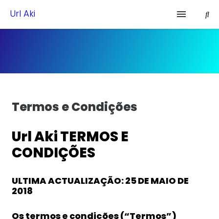
Url Aki
Condominio Vitoria A-6
Gray Delivery
Página de Obrigado
Termos e Condições
Política de Privacidade
Url Aki TERMOS E
Termos e Condições
CONDIÇÕES
ULTIMA ACTUALIZAÇÃO: 25 DE MAIO DE
2018
Os termos e condições (“Termos”)